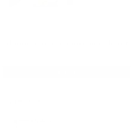
Abonnez-vous à notre newsletter
S'inscrire
À propos
Nos boutiques
Programme Fidélité
Les Ateliers de Création de Parfums