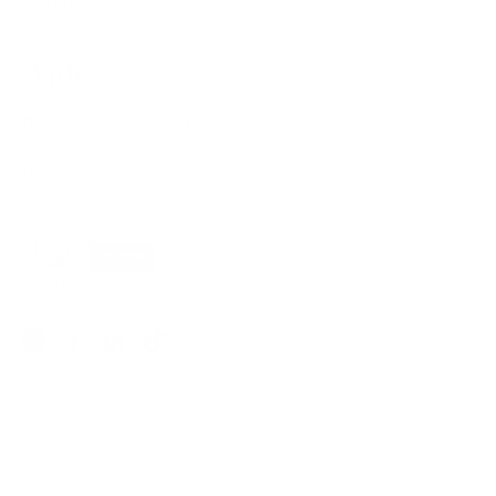
La Bastide & le Musée
Aide
Demander une rétractation
Retours et Échanges
Politique de confidentialité
CGV
Retrouvez-nous sur les réseaux sociaux