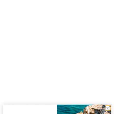
10:00-13:00 / 14:00-18:00
Fermée les jours fériés
> juillet/août : du lundi au samedi
10:00-13:00 / 14:00-19:00
PLAN D'ACCÈS
Les Ateliers de Création de
Parfum
Précurseur dans l'âme, Molinard se distingue par sa créativité
et la transmission de son art, lorsqu'elle crée en 1994 les tout