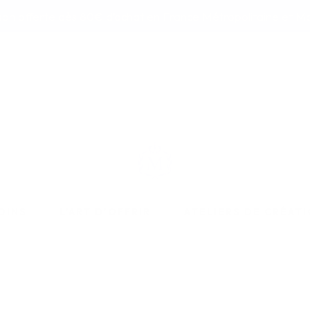
ison offerte dès 80€ d’achat en France Métropolitaine et M
OINS
L'ART D'OFFRIR
ATELIERS DE CRÉAT