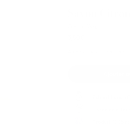
Savon Citro
Environ 100 g
3,80€
Authentique et traditionnel, 
Ajouter a
Echantillons of
Livraison offer
Produit
100% re