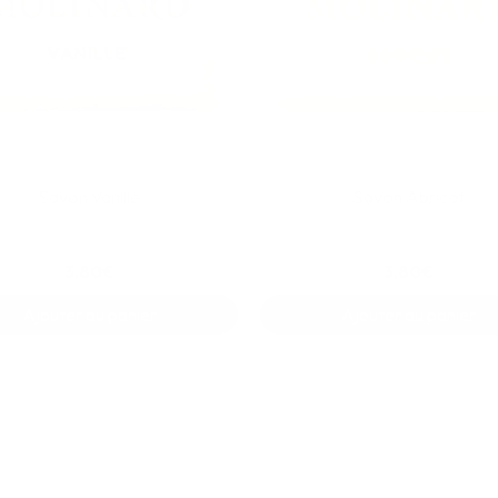
Savon Vanille
Savon Abricot
3,80€
3,80€
Ajouter au panier
Ajouter au panier