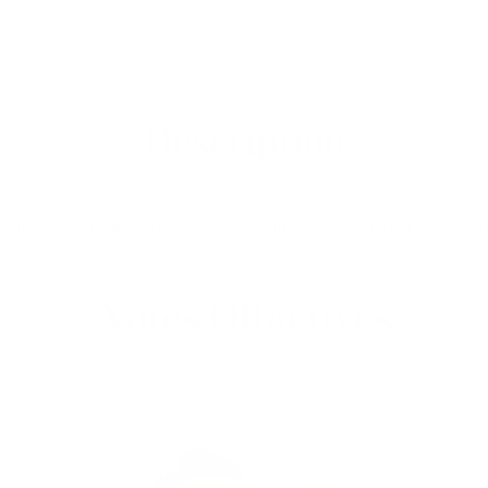
Description
ntique et traditionnel, le Savon Citron est enrichi d'huile vé
Notes Olfactives