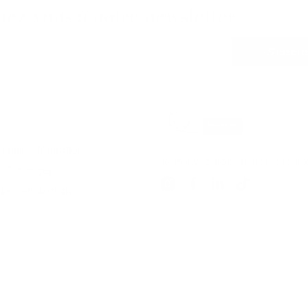
ez-vous à notre newsletter
S'inscri
 une rétractation
Retrouvez-nous sur les réseaux
et Échanges
de confidentialité