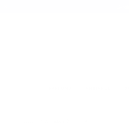
Livra
PARFUMS
AMBIANCE
S
Savon Citron
Les Soins
All Products