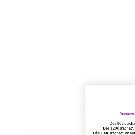
SODIUM PALMATE, SODIUM PALM KER
Découvrez
CHLORIDE, PALM KERNEL ACI
Dès 90€ d'achat
Dès 120€ d'achat*, 
Dès 180€ d'achat*, on vo