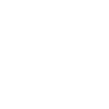
Abonn
À propos
Aide
Nos boutiques
Demander
Programme Fidélité
Retours 
Les Ateliers de Création de Parfums
Politique 
La Bastide & le Musée
CGV