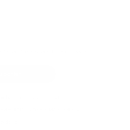
n
le Savon Citron est enrichi d'huile végétale.
u panier
ferts
pour toute commande
te dès 80€
en France Métropolitaine
cyclable